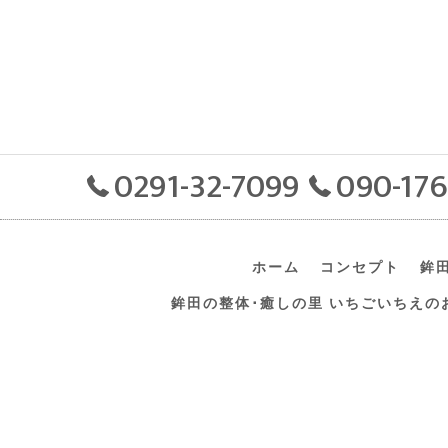
0291-32-7099
090-176
ホーム
コンセプト
鉾
鉾田の整体･癒しの里 いちごいちえの