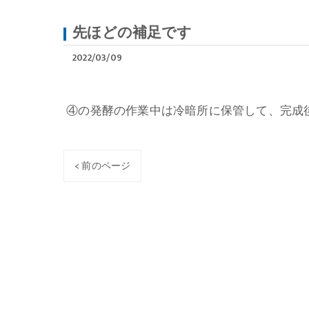
先ほどの補足です
2022/03/09
④の発酵の作業中は冷暗所に保管して、完成
< 前のページ