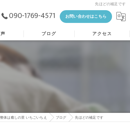
先ほどの補足です
090-1769-4571
お問い合わせはこちら
の声
ブログ
アクセス
整体は癒しの里 いちごいちえ
ブログ
先ほどの補足です