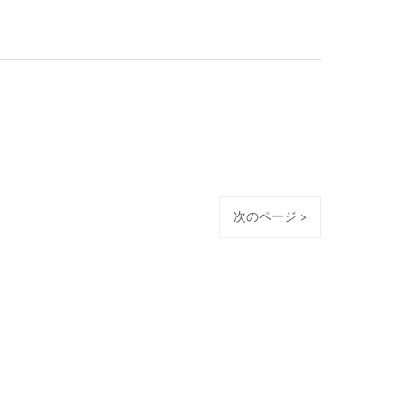
次のページ >